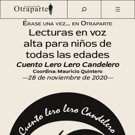
Saltar
Otraparte.org
/
Agenda Cultural
/
Talleres
/
Érase una vez…
al
Cuento Lero Lero Candelero
contenido
Érase una vez… en Otraparte
Lecturas en voz
alta para niños de
todas las edades
Cuento Lero Lero Candelero
Coordina: Mauricio Quintero
—28 de noviembre de 2020—