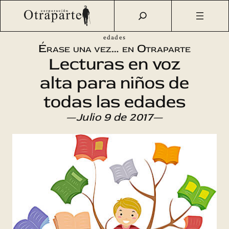
Saltar
Otraparte.org
/
Agenda Cultural
/
Talleres
/
Érase una vez…
al
en Otraparte – Lecturas en voz alta para niños de todas las
contenido
edades
Érase una vez… en Otraparte
Lecturas en voz
alta para niños de
todas las edades
—Julio 9 de 2017—