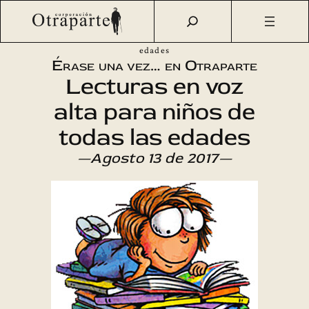
Saltar
Otraparte.org
/
Agenda Cultural
/
Talleres
/
Érase una vez…
al
en Otraparte – Lecturas en voz alta para niños de todas las
contenido
edades
Érase una vez… en Otraparte
Lecturas en voz
alta para niños de
todas las edades
—Agosto 13 de 2017—