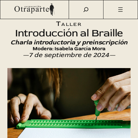
Saltar
Otraparte.org
/
Agenda Cultural
/
Talleres
/
Introducción al
al
Braille
contenido
Taller
Introducción al Braille
Charla introductoria y preinscripción
Modera: Isabela García Mora
—7 de septiembre de 2024—