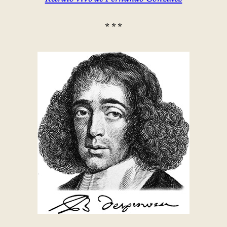
* * *