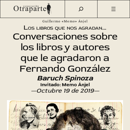
Saltar
Otraparte.org
/
Agenda Cultural
/
Talleres
/
Los libros que
al
nos agradan… en Otraparte – «Baruch Spinoza» – Por José
contenido
Guillermo «Memo» Ánjel
Los libros que nos agradan…
Conversaciones sobre
los libros y autores
que le agradaron a
Fernando González
Baruch Spinoza
Invitado: Memo Ánjel
—Octubre 19 de 2019—