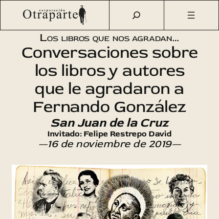
Saltar
Otraparte.org
/
Agenda Cultural
/
Talleres
/
Los libros que
al
nos agradan: San Juan de la Cruz
contenido
Los libros que nos agradan…
Conversaciones sobre
los libros y autores
que le agradaron a
Fernando González
San Juan de la Cruz
Invitado: Felipe Restrepo David
—16 de noviembre de 2019—