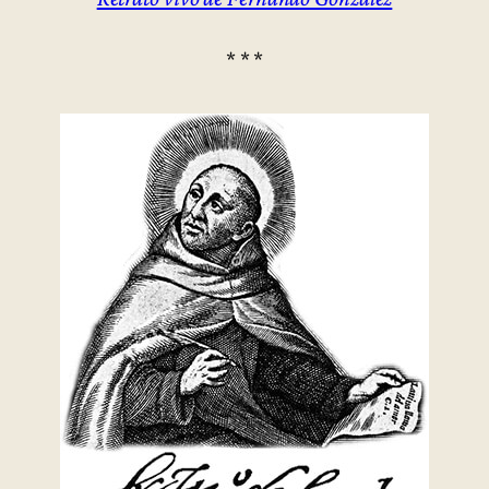
* * *