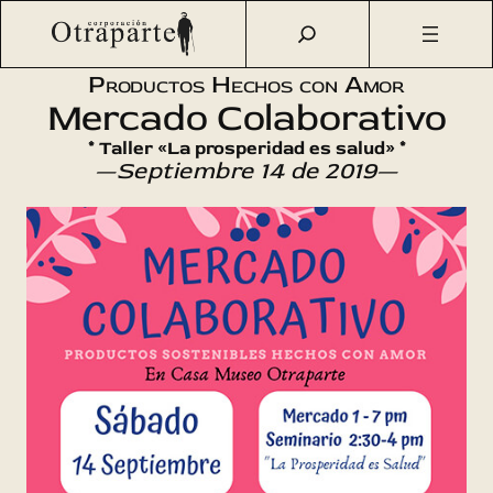
Saltar
Otraparte.org
/
Agenda Cultural
/
Talleres
/
Mercado
al
Colaborativo y Taller «La prosperidad es salud»
contenido
Productos Hechos con Amor
Mercado Colaborativo
* Taller «La prosperidad es salud» *
—Septiembre 14 de 2019—