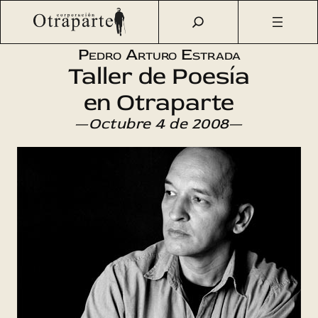
Saltar
Otraparte.org
/
Agenda Cultural
/
Talleres
/
Taller de
al
Poesía con Pedro Arturo Estrada
contenido
Pedro Arturo Estrada
Taller de Poesía
en Otraparte
—
Octubre 4 de 2008
—