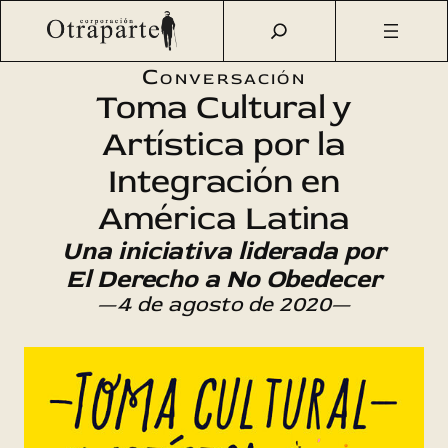
Saltar
Otraparte.org
/
Agenda Cultural
/
Talleres
/
Toma Cultural
al
y Artística por la Integración en América Latina
contenido
Conversación
Toma Cultural y
Artística por la
Integración en
América Latina
Una iniciativa liderada por
El Derecho a No Obedecer
—4 de agosto de 2020—