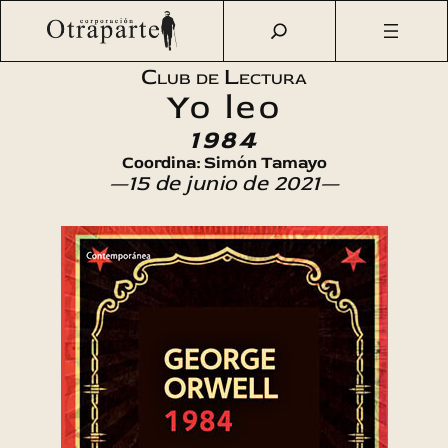
Saltar
Otraparte.org
/
Agenda Cultural
/
Talleres
/
Club de
al
Lectura «Yo leo»: 1984
contenido
Club de Lectura
Yo leo
1984
Coordina: Simón Tamayo
—15 de junio de 2021—