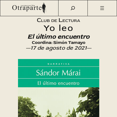
Saltar
Otraparte.org
/
Agenda Cultural
/
Talleres
/
Club de
al
Lectura «Yo leo»: El último encuentro
contenido
Club de Lectura
Yo leo
El último encuentro
Coordina: Simón Tamayo
—17 de agosto de 2021—