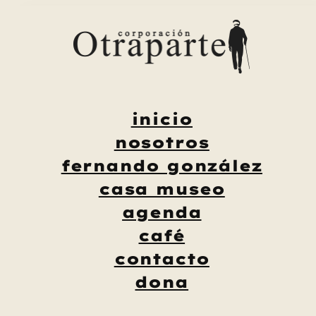
Saltar
al
contenido
inicio
nosotros
fernando gonzález
casa museo
agenda
café
contacto
dona