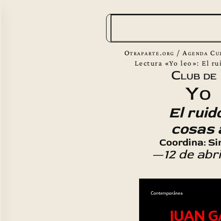
B
u
s
Otraparte.org
/
Agenda Cu
c
Lectura «Yo leo»: El ru
Club de
a
Yo 
r
El ruid
cosas 
Coordina: S
—12 de abr