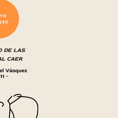
o de las
al caer
el Vásquez
11 ~