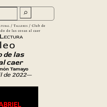
ltural
/
Talleres
/
Club de
ido de las cosas al caer
 Lectura
leo
o de las
al caer
imón Tamayo
il de 2022—