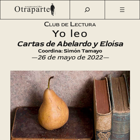
Saltar
Otraparte.org
/
Agenda Cultural
/
Talleres
/
Club de
al
Lectura «Yo leo»: Cartas de Abelardo y Eloísa
contenido
Club de Lectura
Yo leo
Cartas de Abelardo y Eloísa
Coordina: Simón Tamayo
—26 de mayo de 2022—