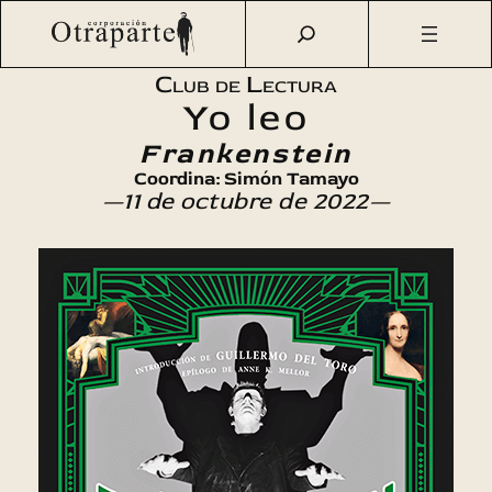
Saltar
Otraparte.org
/
Agenda Cultural
/
Talleres
/
Club de
al
Lectura «Yo leo»: Frankenstein
contenido
Club de Lectura
Yo leo
Frankenstein
Coordina: Simón Tamayo
—11 de octubre de 2022—