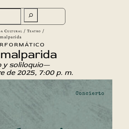
a Cultural
/
Teatro
/
 malparida
rformático
 malparida
 y soliloquio—
e de 2025, 7:00 p. m.