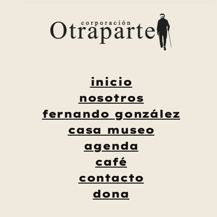
Saltar
al
contenido
inicio
nosotros
fernando gonzález
casa museo
agenda
café
contacto
dona