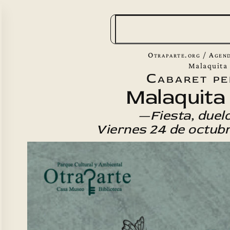
B
u
s
Otraparte.org
/
Agend
c
Malaquita
Cabaret pe
a
Malaquita
r
—Fiesta, duelo
Viernes 24 de octubr