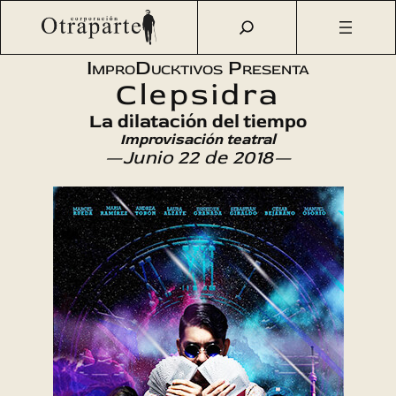
Saltar
Otraparte.org
/
Agenda Cultural
/
Teatro
/
«Clepsidra» por
al
ImproDucktivos (improvisación teatral)
contenido
ImproDucktivos Presenta
Clepsidra
La dilatación del tiempo
Improvisación teatral
—Junio 22 de 2018—