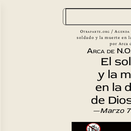
B
u
s
Otraparte.org
/
Agenda 
c
soldado y la muerte en l
por Arca 
a
Arca de N.O
r
El so
y la 
en la 
de Dio
—
Marzo 7