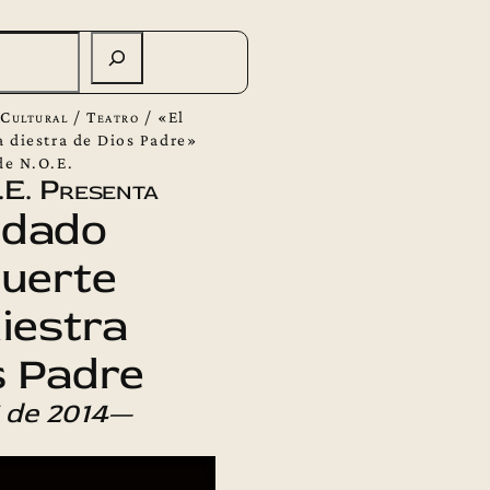
Cultural
/
Teatro
/
«El
a diestra de Dios Padre»
de N.O.E.
.E. Presenta
ldado
muerte
diestra
s Padre
 de 2014
—