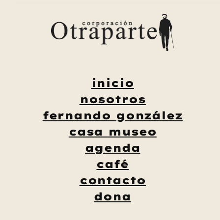
Saltar
al
contenido
inicio
nosotros
fernando gonzález
casa museo
agenda
café
contacto
dona