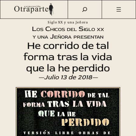
Saltar
Otraparte.org
/
Agenda Cultural
/
Teatro
/
«He corrido de
al
tal forma tras la vida que la he perdido» por Los Chicos del
contenido
Siglo XX y una Jeñora
Los Chicos del Siglo xx
y una Jeñora presentan
He corrido de tal
forma tras la vida
que la he perdido
—Julio 13 de 2018—