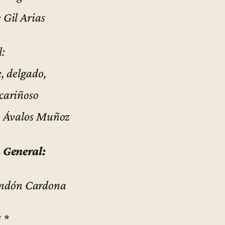
 Gil Arias
l:
e, delgado,
cariñoso
o Ávalos Muñoz
 General:
andón Cardona
* *