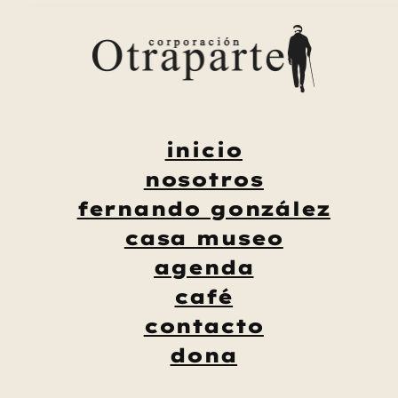
Saltar
al
contenido
inicio
nosotros
fernando gonzález
casa museo
agenda
café
contacto
dona