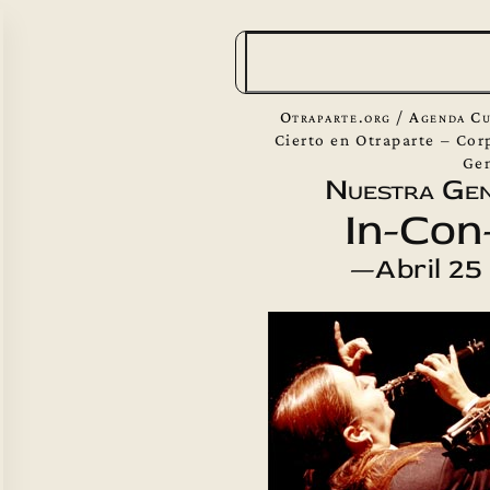
B
u
s
Otraparte.org
/
Agenda Cu
c
Cierto en Otraparte – Cor
Ge
a
Nuestra Gen
r
In-Con
—Abril 25