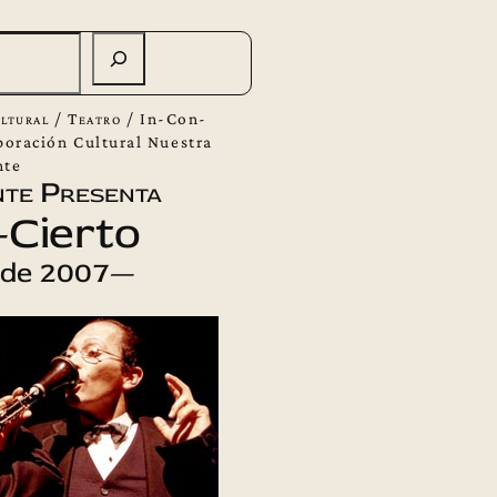
ltural
/
Teatro
/
In-Con-
poración Cultural Nuestra
nte
te Presenta
-Cierto
 de 2007—