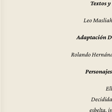
Textos y
Leo Maslia
Adaptación D
Rolando Hernánd
Personajes
El
Decidida
esbelta, i