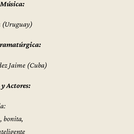
 Música:
h (Uruguay)
ramatúrgica:
ez Jaime (Cuba)
 y Actores:
la:
, bonita,
nteligente