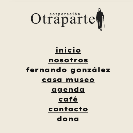
Saltar
al
contenido
inicio
nosotros
fernando gonzález
casa museo
agenda
café
contacto
dona