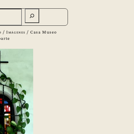
o
/
Imágenes
/
Casa Museo
parte