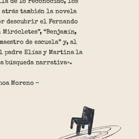
llá de lo reconocido, los
 atrás también la novela
or descubrir el Fernando
 Mirócletes”, “Benjamín,
maestro de escuela” y, al
l padre Elías y Martina la
sa búsqueda narrativa».
hoa Moreno ~