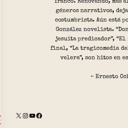
franco. Renovando, más a
géneros narrativos, deja
costumbrista. Aún está p
González novelista. “Don
jesuita predicador”, “El 
final, “La tragicomedia de
velera”, son hitos en e
~ Ernesto Oc
X
Instagram
YouTube
Facebook