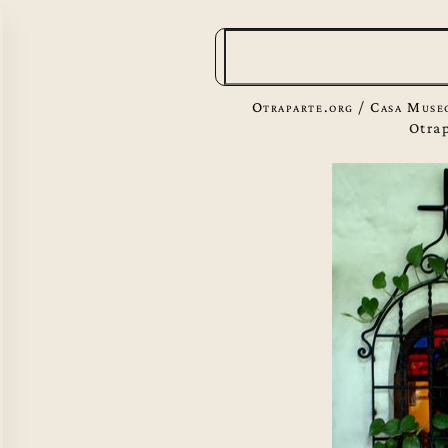
B
u
s
Otraparte.org
/
Casa Muse
c
Otra
a
r