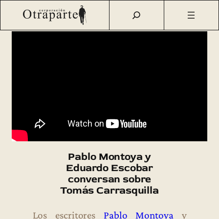
Saltar
Otraparte.org
/
Casa Museo
/
Voces
/
Pablo Montoya y
al
Eduardo Escobar conversan sobre Tomás Carrasquilla
contenido
Pablo Montoya y
Eduardo Escobar
conversan sobre
Tomás Carrasquilla
Los escritores
Pablo Montoya
y