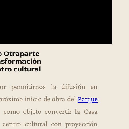
 Otraparte
ansformación
tro cultural
r permitirnos la difusión en
 próximo inicio de obra del
Parque
e como objeto convertir la Casa
centro cultural con proyección