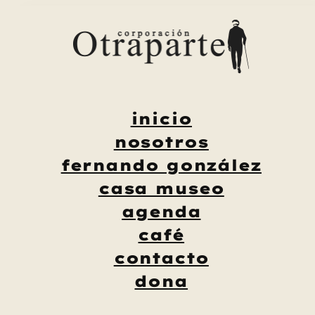
Saltar
al
contenido
inicio
nosotros
fernando gonzález
casa museo
agenda
café
contacto
dona