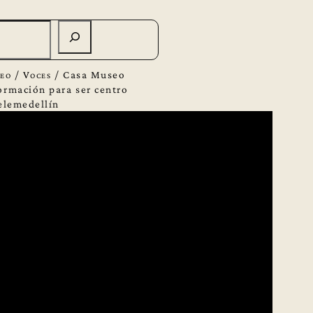
eo
/
Voces
/
Casa Museo
formación para ser centro
Telemedellín