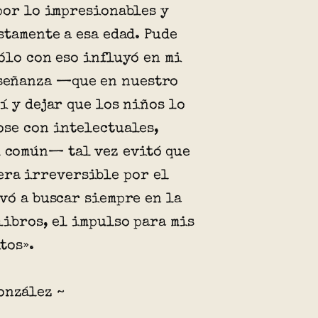
por lo impresionables y
stamente a esa edad. Pude
ólo con eso influyó en mi
nseñanza —que en nuestro
í y dejar que los niños lo
se con intelectuales,
l común— tal vez evitó que
era irreversible por el
vó a buscar siempre en la
libros, el impulso para mis
tos».
onzález ~