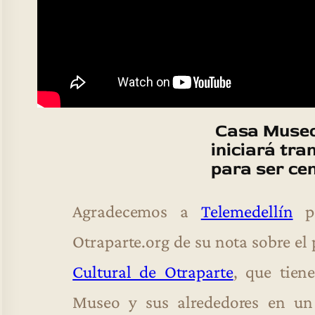
Casa Museo
iniciará tr
para ser cen
Agradecemos a
Telemedellín
po
Otraparte.org de su nota sobre el
Cultural de Otraparte
, que tien
Museo y sus alrededores en un 