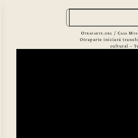
B
u
s
Otraparte.org
/
Casa Mus
c
Otraparte iniciará trans
cultural – 
a
r