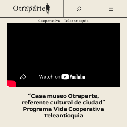
Saltar
Otraparte.org
/
Casa Museo
/
Voces
/
Casa museo
al
Otraparte, referente cultural de ciudad – Programa Vida
contenido
Cooperativa – Teleantioquia
“Casa museo Otraparte,
referente cultural de ciudad”
Programa Vida Cooperativa
Teleantioquia