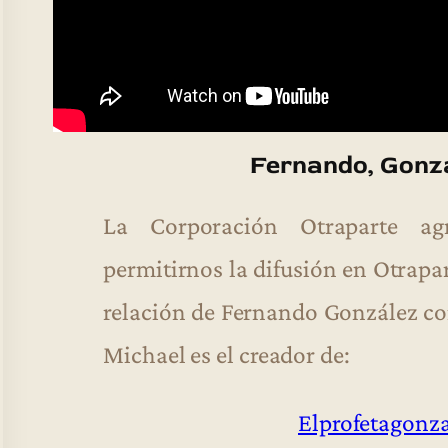
Fernando, Gonza
La Corporación Otraparte a
permitirnos la difusión en Otrapar
relación de Fernando González c
Michael es el creador de:
Elprofetagonz