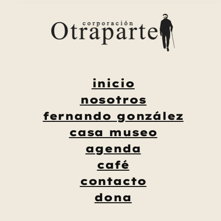
Saltar
al
contenido
inicio
nosotros
fernando gonzález
casa museo
agenda
café
contacto
dona