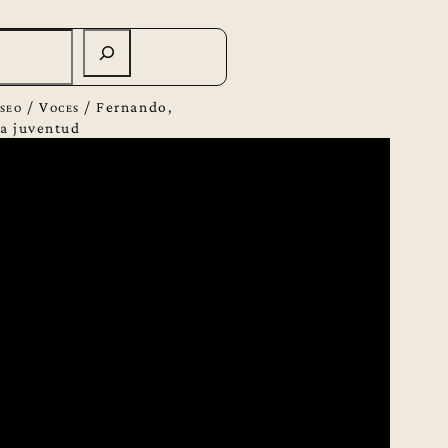
seo
/
Voces
/
Fernando,
la juventud