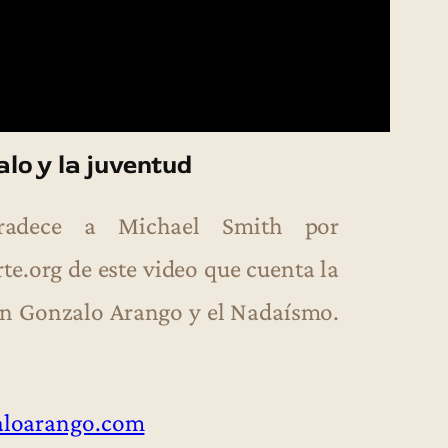
lo y la juventud
gradece a Michael Smith por
te.org de este video que cuenta la
on Gonzalo Arango y el Nadaísmo.
aloarango.com