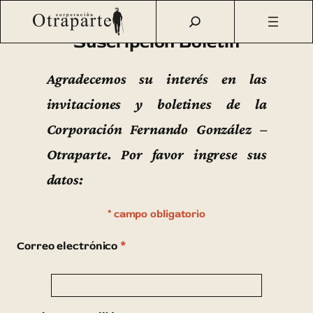
Saltar
Otraparte.org
/
Contacto
/
Suscripción Boletín
al
Suscripción Boletín
contenido
Agradecemos su interés en las
invitaciones y boletines de la
Corporación Fernando González –
Otraparte. Por favor ingrese sus
datos:
*
Correo electrónico