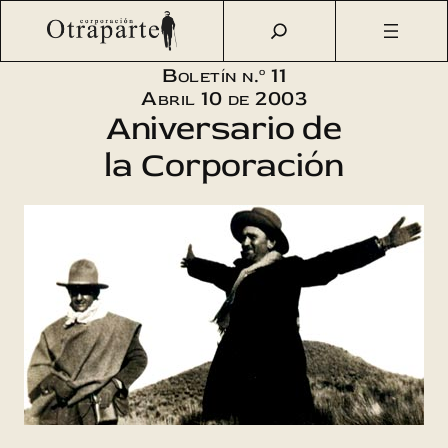
Saltar
Otraparte.org
/
Corporación
/
Boletín
/
Boletín n.º 11 –
al
Primer aniversario de la Corporación Otraparte
contenido
Boletín n.º 11
Abril 10 de 2003
Aniversario de
la Corporación