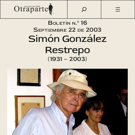
Saltar
Otraparte.org
/
Corporación
/
Boletín
/
Boletín n.º 16 –
al
Simón González Restrepo (1931 – 2003)
contenido
Boletín n.º 16
Septiembre 22 de 2003
Simón González
Restrepo
(1931 – 2003)