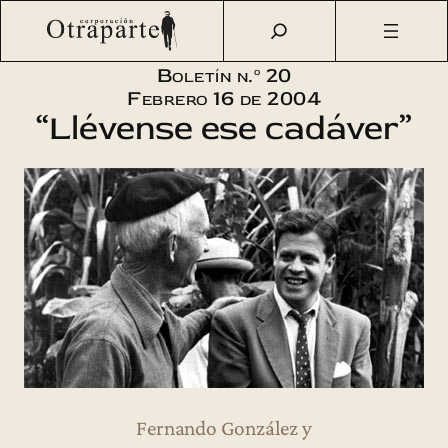
Saltar
Otraparte.org
/
Corporación
/
Boletín
/
Boletín n.º 20 –
al
Llévense ese cadáver
contenido
Boletín n.º 20
Febrero 16 de 2004
“Llévense ese cadáver”
Fernando González y