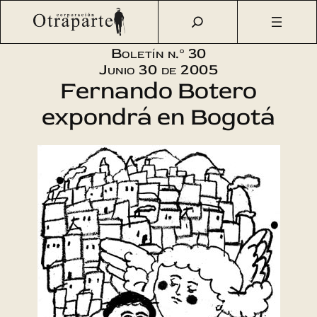
Saltar
Otraparte.org
/
Corporación
/
Boletín
/
Boletín n.º 30 –
al
Fernando Botero expondrá en Bogotá
contenido
Boletín n.º 30
Junio 30 de 2005
Fernando Botero
expondrá en Bogotá