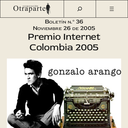
Saltar
Otraparte.org
/
Corporación
/
Boletín
/
Boletín n.º 36 –
al
Premio Internet Colombia 2005
contenido
Boletín n.º 36
Noviembre 26 de 2005
Premio Internet
Colombia 2005