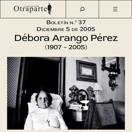
Saltar
Otraparte.org
/
Corporación
/
Boletín
/
Boletín n.º 37 –
al
Débora Arango Pérez (1907 – 2005)
contenido
Boletín n.º 37
Diciembre 5 de 2005
Débora Arango Pérez
(1907 – 2005)