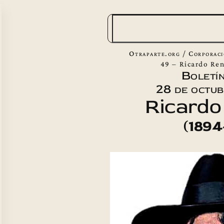
B
u
s
Otraparte.org
/
Corporac
c
49 – Ricardo Re
Boletín
a
28 de octu
r
Ricardo
(1894