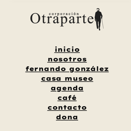
Saltar
al
contenido
inicio
nosotros
fernando gonzález
casa museo
agenda
café
contacto
dona