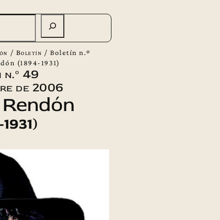
ión
/
Boletín
/
Boletín n.º
ndón (1894-1931)
 n.º 49
bre de 2006
 Rendón
-1931)