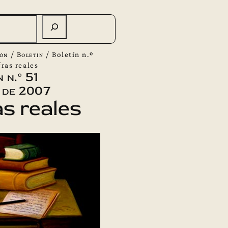
ión
/
Boletín
/
Boletín n.º
fras reales
 n.º 51
 de 2007
as reales