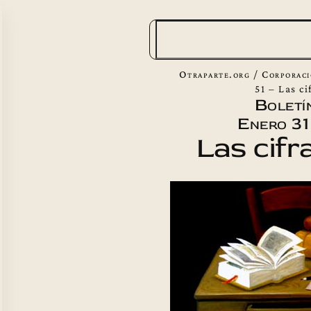
B
u
s
Otraparte.org
/
Corporac
c
51 – Las ci
Boletín
a
Enero 31
r
Las cifr