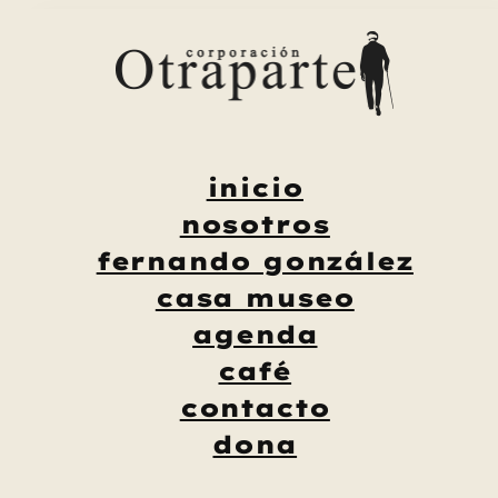
Saltar
al
contenido
inicio
nosotros
fernando gonzález
casa museo
agenda
café
contacto
dona