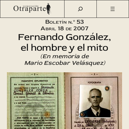
Saltar
Otraparte.org
/
Corporación
/
Boletín
/
Boletín n.º 53 –
al
Fernando González, el hombre y el mito
contenido
Boletín n.º 53
Abril 18 de 2007
Fernando González,
el hombre y el mito
(En memoria de
Mario Escobar Velásquez)