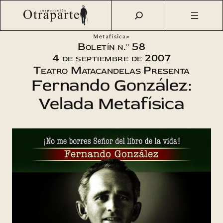
Saltar
Otraparte.org
/
Corporación
/
Boletín
/
Boletín n.º 58 –
al
Teatro Matacandelas estrena «Fernando González: Velada
contenido
Metafísica»
Boletín n.º 58
4 de septiembre de 2007
Teatro Matacandelas Presenta
Fernando González:
Velada Metafísica