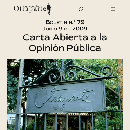
Saltar
Otraparte.org
/
Corporación
/
Boletín
/
Boletín n.º 79 –
al
Carta Abierta a la Opinión Pública
contenido
Boletín n.º 79
Junio 9 de 2009
Carta Abierta a la
Opinión Pública