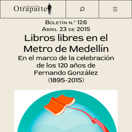
Saltar
Otraparte.org
/
Corporación
/
Boletín
/
Boletín n.º 126 –
al
Libros libres en el Metro de Medellín
contenido
Boletín n.º 126
Abril 23 de 2015
Libros libres en el
Metro de Medellín
En el marco de la celebración
de los 120 años de
Fernando González
(1895-2015)