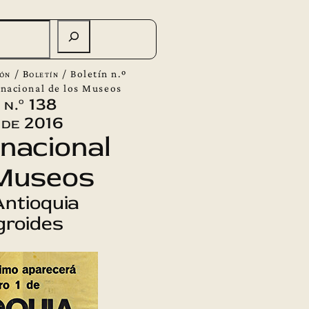
ión
/
Boletín
/
Boletín n.º
rnacional de los Museos
 n.º 138
 de 2016
rnacional
 Museos
Antioquia
groides