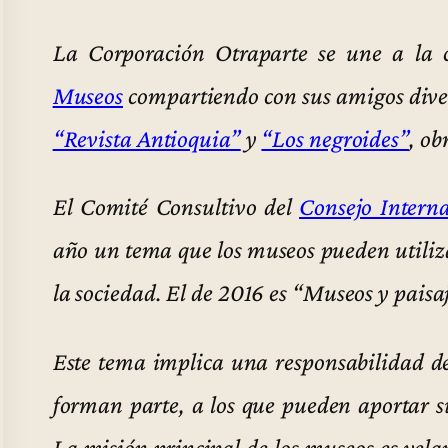
La Corporación Otraparte se une a la 
Museos
compartiendo con sus amigos diver
“Revista Antioquia”
y
“Los negroides”
, ob
El Comité Consultivo del
Consejo Intern
año un tema que los museos pueden utiliza
la sociedad. El de 2016 es “Museos y paisaj
Este tema implica una responsabilidad de
forman parte, a los que pueden aportar s
La misión principal de los museos es vela