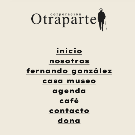
Saltar
al
contenido
inicio
nosotros
fernando gonzález
casa museo
agenda
café
contacto
dona