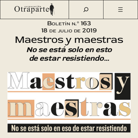
Saltar
Otraparte.org
/
Corporación
/
Boletín
/
Boletín n.º 163 –
al
Maestros y maestras
contenido
Boletín n.º 163
18 de julio de 2019
Maestros y maestras
No se está solo en esto
de estar resistiendo…