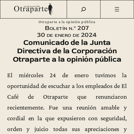
Saltar
Otraparte.org
/
Corporación
/
Boletín
/
Boletín n.º 207 –
al
Comunicado de la Junta Directiva de la Corporación
contenido
Otraparte a la opinión pública
Boletín n.º 207
30 de enero de 2024
Comunicado de la Junta
Directiva de la Corporación
Otraparte a la opinión pública
El miércoles 24 de enero tuvimos la
oportunidad de escuchar a los empleados de El
Café de Otraparte que renunciaron
recientemente. Fue una reunión amable y
cordial en la que expusieron con seguridad,
orden y juicio todas sus apreciaciones y