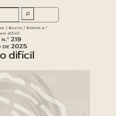
ión
/
Boletín
/
Boletín n.°
uto difícil
 n.º 219
o de 2025
 difícil