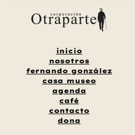
Saltar
al
contenido
inicio
nosotros
fernando gonzález
casa museo
agenda
café
contacto
dona