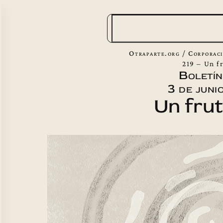
B
u
s
Otraparte.org
/
Corporac
c
219 – Un fr
Boletín
a
3 de juni
r
Un fruto