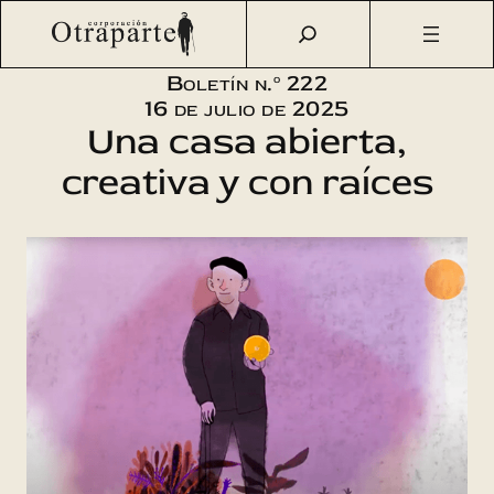
Saltar
Otraparte.org
/
Corporación
/
Boletín
/
Boletín n.° 222 –
al
Una casa abierta, creativa y con raíces
contenido
Boletín n.º 222
16 de julio de 2025
Una casa abierta,
creativa y con raíces