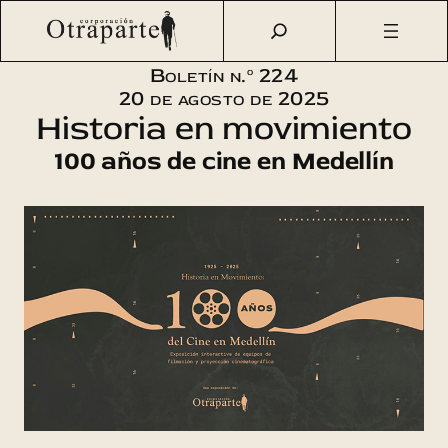
Saltar
Otraparte.org
/
Corporación
/
Boletín
/
Boletín n.° 224 –
al
Historia en Movimiento: 100 años del cine en Medellín
contenido
Boletín n.º 224
20 de agosto de 2025
Historia en movimiento
100 años de cine en Medellín