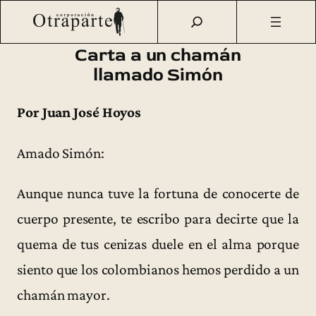
Saltar
Otraparte.org
/
Corporación
/
Archivo de prensa
/
Carta a un
al
chamán llamado Simón
contenido
Carta a un chamán
llamado Simón
Por Juan José Hoyos
Amado Simón:
Aunque nunca tuve la fortuna de conocerte de
cuerpo presente, te escribo para decirte que la
quema de tus cenizas duele en el alma porque
siento que los colombianos hemos perdido a un
chamán mayor.