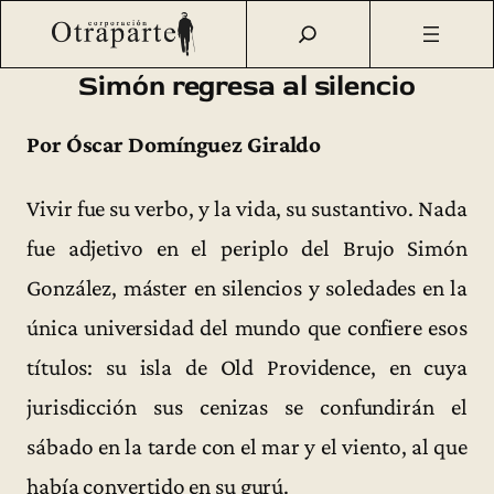
Saltar
Otraparte.org
/
Corporación
/
Archivo de prensa
/
Simón
al
regresa al silencio
contenido
Simón regresa al silencio
Por Óscar Domínguez Giraldo
Vivir fue su verbo, y la vida, su sustantivo. Nada
fue adjetivo en el periplo del Brujo Simón
González, máster en silencios y soledades en la
única universidad del mundo que confiere esos
títulos: su isla de Old Providence, en cuya
jurisdicción sus cenizas se confundirán el
sábado en la tarde con el mar y el viento, al que
había convertido en su gurú.