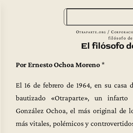
B
u
s
Otraparte.org
/
Corporaci
c
filósofo d
El filósofo 
a
r
Por Ernesto Ochoa Moreno
*
El 16 de febrero de 1964, en su casa 
bautizado «Otraparte», un infarto
González Ochoa, el más original de l
más vitales, polémicos y controvertidos