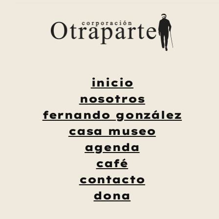
Saltar
al
contenido
inicio
nosotros
fernando gonzález
casa museo
agenda
café
contacto
dona