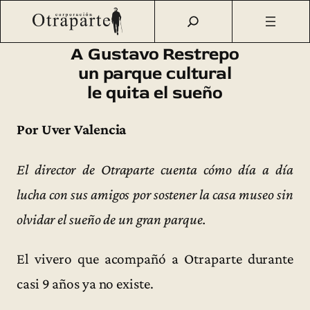
Saltar
Otraparte.org
/
Corporación
/
Archivo de prensa
/
A Gustavo
al
Restrepo un parque cultural le quita el sueño
contenido
A Gustavo Restrepo
un parque cultural
le quita el sueño
Por Uver Valencia
El director de Otraparte cuenta cómo día a día
lucha con sus amigos por sostener la casa museo sin
olvidar el sueño de un gran parque.
El vivero que acompañó a Otraparte durante
casi 9 años ya no existe.