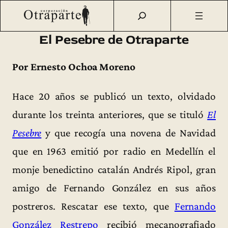
Saltar
Otraparte.org
/
Corporación
/
Archivo de prensa
/
El Pesebre
al
de Otraparte
contenido
El Pesebre de Otraparte
Por Ernesto Ochoa Moreno
Hace 20 años se publicó un texto, olvidado
durante los treinta anteriores, que se tituló
El
Pesebre
y que recogía una novena de Navidad
que en 1963 emitió por radio en Medellín el
monje benedictino catalán Andrés Ripol, gran
amigo de Fernando González en sus años
postreros. Rescatar ese texto, que
Fernando
González Restrepo
recibió mecanografiado