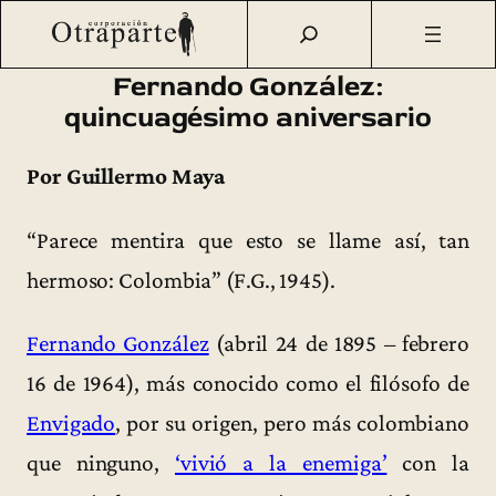
Saltar
Otraparte.org
/
Corporación
/
Archivo de prensa
/
Fernando
al
González: quincuagésimo aniversario
contenido
Fernando González:
quincuagésimo aniversario
Por Guillermo Maya
“Parece mentira que esto se llame así, tan
hermoso: Colombia” (F.G., 1945).
Fernando González
(abril 24 de 1895 – febrero
16 de 1964), más conocido como el filósofo de
Envigado
, por su origen, pero más colombiano
que ninguno,
‘vivió a la enemiga’
con la