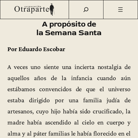
Saltar
Otraparte.org
/
Corporación
/
Archivo de prensa
/
A
al
propósito de la Semana Santa
contenido
A propósito de
la Semana Santa
Por Eduardo Escobar
A veces uno siente una incierta nostalgia de
aquellos años de la infancia cuando aún
estábamos convencidos de que el universo
estaba dirigido por una familia judía de
artesanos, cuyo hijo había sido crucificado, la
madre había ascendido al cielo en cuerpo y
alma y al páter familias le había florecido en el